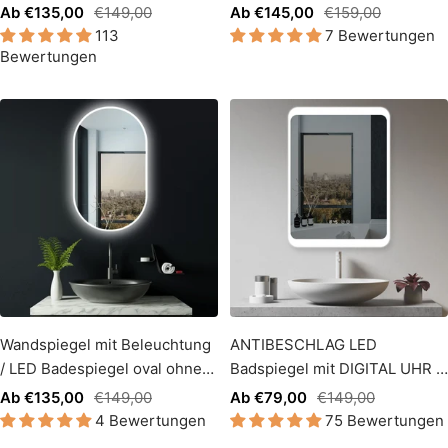
Spiegelheizung +
Lichtwechsel
Angebotspreis
Regulärer
Angebotspreis
Regulärer
Ab €135,00
€149,00
Ab €145,00
€159,00
Lichtwechsel
113
7 Bewertungen
Preis
Preis
Bewertungen
Wandspiegel mit Beleuchtung
ANTIBESCHLAG LED
/ LED Badespiegel oval ohne
Badspiegel mit DIGITAL UHR +
Rahmen + Lichtwechsel
Lichtwechsel Warmweiß
Angebotspreis
Regulärer
Angebotspreis
Regulärer
Ab €135,00
€149,00
Ab €79,00
€149,00
Kaltweiß
4 Bewertungen
75 Bewertungen
Preis
Preis