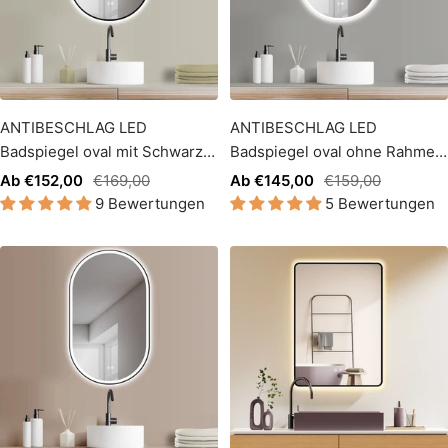
ANTIBESCHLAG LED
ANTIBESCHLAG LED
Badspiegel oval mit Schwarz
Badspiegel oval ohne Rahmen
RAHMEN + Lichtwechsel
+ Lichtwechsel
Angebotspreis
Regulärer
Angebotspreis
Regulärer
Ab €152,00
€169,00
Ab €145,00
€159,00
9 Bewertungen
5 Bewertungen
Preis
Preis