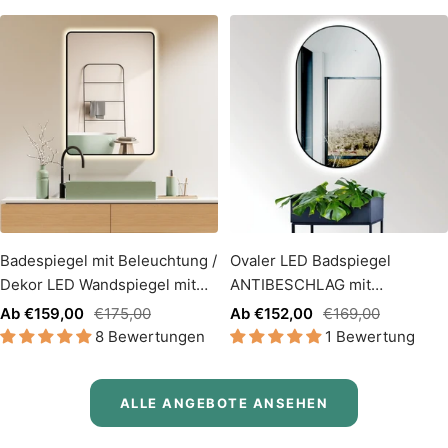
Badespiegel mit Beleuchtung /
Ovaler LED Badspiegel
Dekor LED Wandspiegel mit
ANTIBESCHLAG mit
Schwarz Metall RAHMEN
Schwarzrahmen und
Angebotspreis
Regulärer
Angebotspreis
Regulärer
Ab €159,00
€175,00
Ab €152,00
€169,00
Lichtwechsel
8 Bewertungen
1 Bewertung
Preis
Preis
ALLE ANGEBOTE ANSEHEN