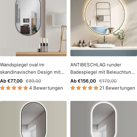
Wandspiegel oval im
ANTIBESCHLAG runder
skandinavischen Design mit
Badespiegel mit Beleuchtung
Mattschwarz RAHMEN ohne
mit Schwarz Metall RAHMEN
Angebotspreis
Regulärer
Angebotspreis
Regulärer
Ab €77,00
€89,00
Ab €156,00
€179,00
Beleuchtung
4 Bewertungen
21 Bewertungen
Preis
Preis