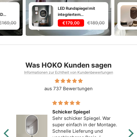
LED Rundspiegel mit
ED
integriertem
 Weiß
Kosmetikspiegel,
Regulärer
Regulärer
is
€169,00
Angebotspreis
€189,00
€179,00
Lichtwechsel
Preis
Preis
Was HOKO Kunden sagen
Informationen zur Echtheit von Kundenbewertungen
aus 737 Bewertungen
Schicker Spiegel
Sehr schicker Spiegel. War
super einfach in der Montage.
Schnelle Lieferung und