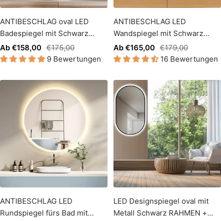
ANTIBESCHLAG oval LED
ANTIBESCHLAG LED
Badespiegel mit Schwarz
Wandspiegel mit Schwarz
RAHMEN
Metall Rahmen, Lichtwechsel
Angebotspreis
Regulärer
Angebotspreis
Regulärer
Ab €158,00
€175,00
Ab €165,00
€179,00
9 Bewertungen
16 Bewertungen
Preis
Preis
ANTIBESCHLAG LED
LED Designspiegel oval mit
Rundspiegel fürs Bad mit
Metall Schwarz RAHMEN +