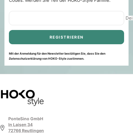
Codes. Werden Sie Teil der HOKO-Style Familie.
Dei
REGISTRIEREN
Mit der Anmeldung für den Newsletter bestätigen Sie, dass Sie den
Datenschutzerklärung
von HOKO-Style zustimmen.
PonteSino GmbH
In Laisen 34
72766 Reutlingen