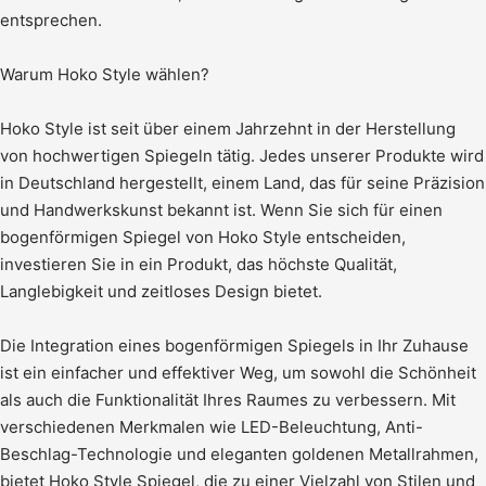
entsprechen.
Warum Hoko Style wählen?
Hoko Style ist seit über einem Jahrzehnt in der Herstellung
von hochwertigen Spiegeln tätig. Jedes unserer Produkte wird
in Deutschland hergestellt, einem Land, das für seine Präzision
und Handwerkskunst bekannt ist. Wenn Sie sich für einen
bogenförmigen Spiegel von Hoko Style entscheiden,
investieren Sie in ein Produkt, das höchste Qualität,
Langlebigkeit und zeitloses Design bietet.
Die Integration eines bogenförmigen Spiegels in Ihr Zuhause
ist ein einfacher und effektiver Weg, um sowohl die Schönheit
als auch die Funktionalität Ihres Raumes zu verbessern. Mit
verschiedenen Merkmalen wie LED-Beleuchtung, Anti-
Beschlag-Technologie und eleganten goldenen Metallrahmen,
bietet Hoko Style Spiegel, die zu einer Vielzahl von Stilen und