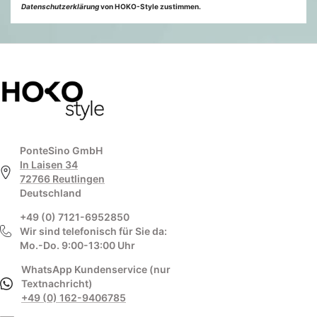
Datenschutzerklärung
von HOKO-Style zustimmen.
PonteSino GmbH
In Laisen 34
72766 Reutlingen
Deutschland
+49 (0) 7121-6952850
Wir sind telefonisch für Sie da:
Mo.-Do. 9:00-13:00 Uhr
WhatsApp Kundenservice (nur
Textnachricht)
+49 (0) 162-9406785