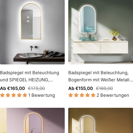
Badspiegel mit Beleuchtung
Badspiegel mit Beleuchtung,
und SPIEGEL HEIZUNG,
Bogenform mit Weißer Metall
Bogenform mit Gold Metall
Rahmen, Lichtwechsel
Angebotspreis
Regulärer
Angebotspreis
Regulärer
Ab €165,00
€179,00
Ab €155,00
€169,00
Rahmen
1 Bewertung
2 Bewertungen
Preis
Preis