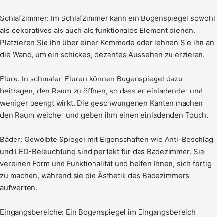
Schlafzimmer: Im Schlafzimmer kann ein Bogenspiegel sowohl
als dekoratives als auch als funktionales Element dienen.
Platzieren Sie ihn über einer Kommode oder lehnen Sie ihn an
die Wand, um ein schickes, dezentes Aussehen zu erzielen.
Flure: In schmalen Fluren können Bogenspiegel dazu
beitragen, den Raum zu öffnen, so dass er einladender und
weniger beengt wirkt. Die geschwungenen Kanten machen
den Raum weicher und geben ihm einen einladenden Touch.
Bäder: Gewölbte Spiegel mit Eigenschaften wie Anti-Beschlag
und LED-Beleuchtung sind perfekt für das Badezimmer. Sie
vereinen Form und Funktionalität und helfen Ihnen, sich fertig
zu machen, während sie die Ästhetik des Badezimmers
aufwerten.
Eingangsbereiche: Ein Bogenspiegel im Eingangsbereich