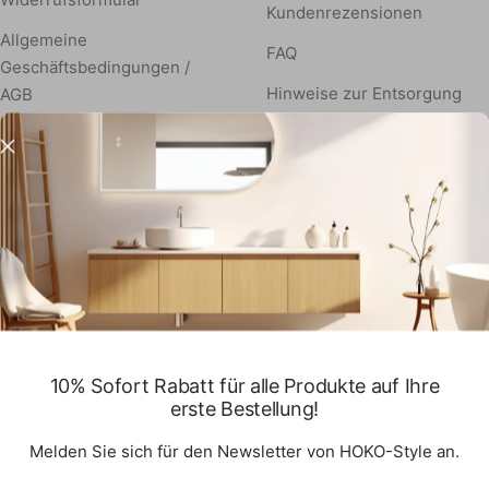
Kundenrezensionen
Allgemeine
FAQ
Geschäftsbedingungen /
Hinweise zur Entsorgung
AGB
von Elektroaltgeräten
Informationen zur Echtheit
Informationen zu Rückgabe
von Kundenbewertungen
& Retouren
Stilvolle Akzente für Ihr
Vertrag widerrufen
Zuhause
Cookie Richtlinie
10% Sofort Rabatt für alle Produkte auf Ihre
erste Bestellung!
Melden Sie sich für den Newsletter von HOKO-Style an.