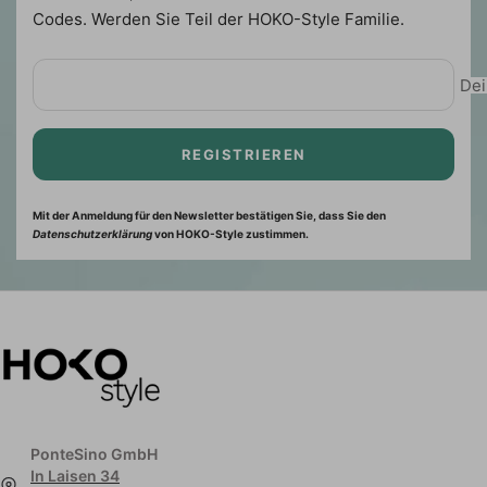
Codes. Werden Sie Teil der HOKO-Style Familie.
Dei
REGISTRIEREN
Mit der Anmeldung für den Newsletter bestätigen Sie, dass Sie den
Datenschutzerklärung
von HOKO-Style zustimmen.
PonteSino GmbH
In Laisen 34