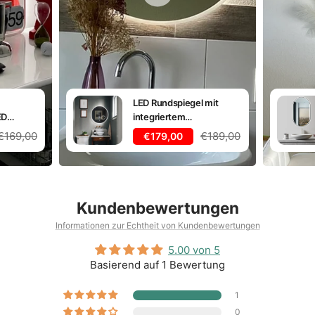
LED Rundspiegel mit
ED
integriertem
 Weiß
Kosmetikspiegel,
Regulärer
Regulärer
is
€169,00
Angebotspreis
€189,00
€179,00
Lichtwechsel
Preis
Preis
Kundenbewertungen
Informationen zur Echtheit von Kundenbewertungen
5.00 von 5
Basierend auf 1 Bewertung
1
0