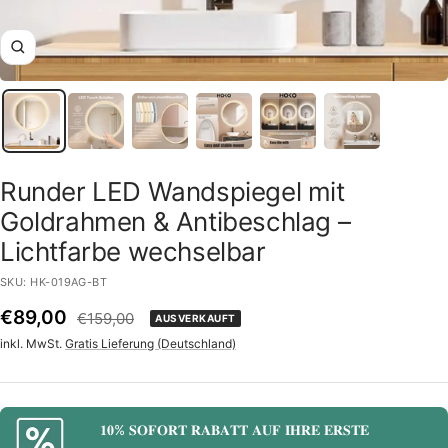
Zoom
Runder LED Wandspiegel mit
Goldrahmen & Antibeschlag –
Lichtfarbe wechselbar
SKU:
HK-019AG-BT
Angebotspreis
€89,00
Regulärer
€159,00
AUSVERKAUFT
Preis
inkl. MwSt.
Gratis Lieferung (Deutschland)
𝟏𝟎% 𝐒𝐎𝐅𝐎𝐑𝐓 𝐑𝐀𝐁𝐀𝐓𝐓 𝐀𝐔𝐅 𝐈𝐇𝐑𝐄 𝐄𝐑𝐒𝐓𝐄