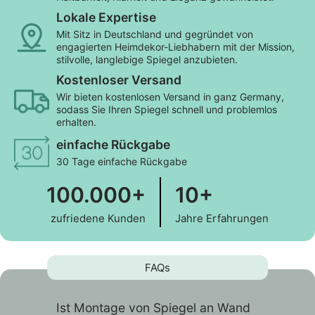
(IP44). Geringer Stromverbrauch,
Lokale Expertise
Eine ausführliche Montageanleitung und Montagezubehör
Mit Sitz in Deutschland und gegründet von
liegt bei.
engagierten Heimdekor-Liebhabern mit der Mission,
stilvolle, langlebige Spiegel anzubieten.
Kostenloser Versand
Wir bieten kostenlosen Versand in ganz Germany,
sodass Sie Ihren Spiegel schnell und problemlos
erhalten.
einfache Rückgabe
30 Tage einfache Rückgabe
100.000+
10+
zufriedene Kunden
Jahre Erfahrungen
FAQs
Ist Montage von Spiegel an Wand